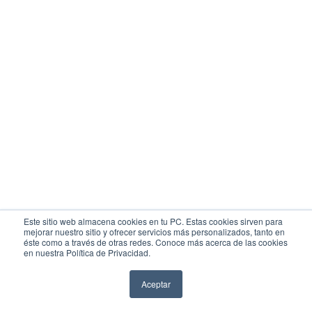
Este sitio web almacena cookies en tu PC. Estas cookies sirven para
mejorar nuestro sitio y ofrecer servicios más personalizados, tanto en
éste como a través de otras redes. Conoce más acerca de las cookies
en nuestra Política de Privacidad.
Sección
1
de 5
Paso anterior
Siguiente paso
Aceptar
Tu resumen